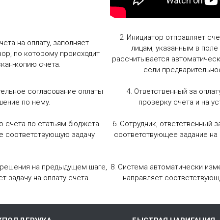
2. Инициатор отправляет сч
чета на оплату, заполняет
лицам, указанным в поле
вор, по которому происходит
рассчитывается автоматически,
скан-копию счета.
если предварительное
ительное согласование оплаты
4. Ответственный за оплат
шение по нему.
проверку счета и на ус
ю счета по статьям бюджета
6. Сотрудник, ответственный з
ие соответствующую задачу.
соответствующее задание на 
о решения на предыдущем шаге,
8. Система автоматически изм
т задачу на оплату счета.
направляет соответствующ