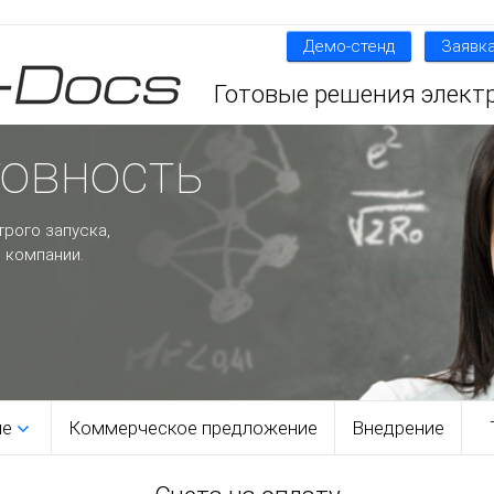
Демо-стенд
Заявка
Готовые решения элект
товность
трого запуска,
 компании.
ме
Коммерческое предложение
Внедрение