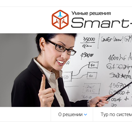
О решении
Тур по систе
1