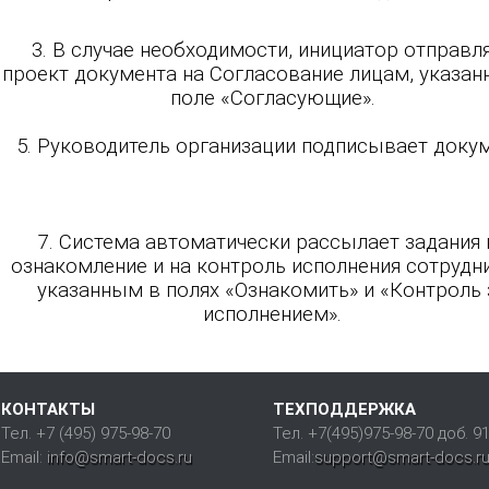
3. В случае необходимости, инициатор отправл
5
проект документа на Согласование лицам, указа
поле «Согласующие».
5. Руководитель организации подписывает докум
7. Система автоматически рассылает задания 
ознакомление и на контроль исполнения сотрудн
указанным в полях «Ознакомить» и «Контроль 
исполнением».
КОНТАКТЫ
ТЕХПОДДЕРЖКА
Тел. +7 (495) 975-98-70
Тел. +7(495)975-98-70 доб. 9
Email:
info@smart-docs.ru
Email:
support@smart-docs.r