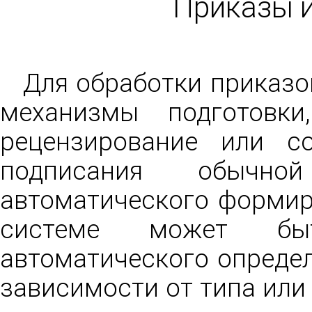
Приказы 
Для обработки приказо
механизмы подготовки
рецензирование или со
2
подписания обычн
автоматического формир
системе может быт
автоматического опреде
зависимости от типа или
3