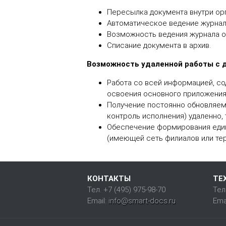
Пересылка документа внутри орг
Автоматическое ведение журнал
Возможность ведения журнала о
Списание документа в архив.
Возможность удаленной работы с 
Работа со всей информацией, с
освоения основного приложения
Получение постоянно обновляемо
контроль исполнения) удаленно, т
Обеспечение формирования един
(имеющей сеть филиалов или тер
КОНТАКТЫ
ТЕ
Тел. +7 (495) 975-98-70
Тел
Email:
info@smart-docs.ru
Emai