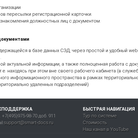
анизации.
ов пересылки регистрационной карточки.
знакомления должностных лиц с документом.
документами
одержащейся в базе данных СЭД, через простой и удобный we
.
й актуальной информации, а также полноценная работа с док
.е. находясь при этом вне своего рабочего кабинета (в служеб
ого информационного пространства в рамках территориальн
риториально удаленных подразделений).
ХПОДДЕРЖКА
БЫСТРАЯ НАВИГАЦИЯ
. +7(495)975-98-70 доб. 911
Тур по системе
l:
support@smart-docs.ru
Стоимость
Наш канал в YouTube