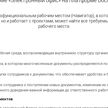
ие «Электронный офис» на платформе Docs
офункциональным рабочим местом (Навигатор), в кот
, но и работает с проектами, может найти все требуем
рабочего места.
абочая среда, воспроизводящая внутреннюю структуру орган
ика, в котором многочисленные документы распределяются по
угих сотрудников к документам, что обеспечивает удобство и
.
сотрудника о поступлении новых документов, изменении их с
енного доведения важной информации до ответственного работ
ументов