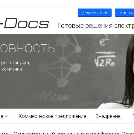
Демо-стенд
Заявка
Готовые решения элект
товность
трого запуска,
 компании.
ме
Коммерческое предложение
Внедрение