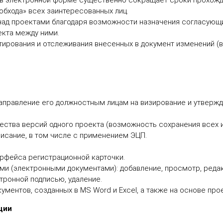
 в электронной форме существенно сокращает сроки прохожд
обхода» всех заинтересованных лиц.
ад проектами благодаря возможности назначения согласующи
кта между ними.
ирования и отслеживания внесенных в документ изменений (в 
аправление его должностным лицам на визирование и утвержде
ства версий одного проекта (возможность сохранения всех и
исание, в том числе с применением ЭЦП.
рфейса регистрационной карточки.
ми (электронными документами): добавление, просмотр, реда
тронной подписью, удаление.
ументов, созданных в MS Word и Excel, а также на основе про
ции