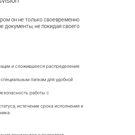
vision
ором он не только своевременно
ые документы, не покидая своего
изации и сложившееся распределение
 специальным папкам для удобной
 безопасность работы с
татуса, истечении срока исполнения и
ника.