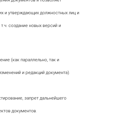
ения документов и позволяет
х и утверждающих должностных лиц и
т.ч. создание новых версий и
ние (как параллельно, так и
зменений и редакций документа).
ктирование, запрет дальнейшего
ектов документов.