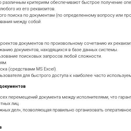
о различным критериям обеспечивают быстрое получение опе
любого из его реквизитов.
ого поиска по документам (по определенному вопросу или пр
ывания между собой.
проектов документов по произвольному сочетанию их реквизи
жанию документов, находящихся в базе данных системы.
ьзование поисковых запросов любой сложности.
иям.
ска (средствами MS Excel).
ьзователя для быстрого доступа к наиболее часто используе
 документов
сех перемещений документа между исполнителями, что гаран
тных лиц.
ных дел», позволяющая правильно организовать оперативное
в