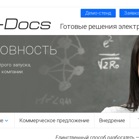
Демо-стенд
Заявка
Готовые решения элект
товность
трого запуска,
 компании.
ме
Коммерческое предложение
Внедрение
Единственный способ разбогатеть — 