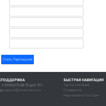
ХПОДДЕРЖКА
БЫСТРАЯ НАВИГАЦИЯ
. +7(495)975-98-70 доб. 911
Тур по системе
l:
support@smart-docs.ru
Стоимость
Наш канал в YouTube