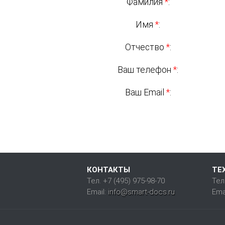
Фамилия
*
:
Имя
*
:
Отчество
*
:
Ваш телефон
*
:
Ваш Email
*
:
КОНТАКТЫ
ТЕ
Тел. +7 (495) 975-98-70
Тел
Email:
info@smart-docs.ru
Emai