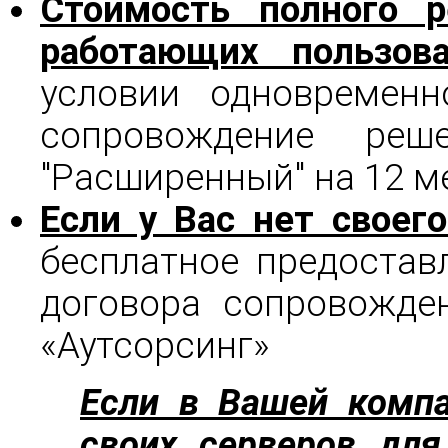
Стоимость полного 
работающих пользов
5
условии одновременн
сопровождение реш
"Расширенный" на 12 м
Если у Вас нет своег
бесплатное предостав
договора сопровожде
«Аутсорсинг»
Если в Вашей компа
своих серверов для